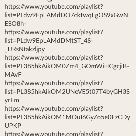
https://www.youtube.com/playlist?
list=PLdw9EpLAMdDO7cktwqLgOS9xGwN
ESO8h-
https://www.youtube.com/playlist?
list=PLdw9EpLAMdDMtST_4S-
_IJRsNfakzljpy
https://www.youtube.com/playlist?
list=PL385hkAikOM0Zm4_GOmWiHCgcjiB-
MAvF
https://www.youtube.com/playlist?
list=PL385hkAikOM2UNeVE5t07T4byGH3S
yrEm
https://www.youtube.com/playlist?
list=PL385hkAikOM1MOuI6GyZo5e0EzCDy
UPKP
https://www.youtube.com/playlist?