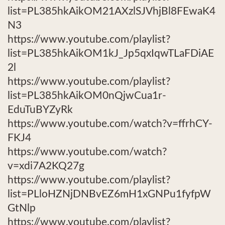
list=PL385hkAikOM21AXzlSJVhjBl8FEwaK4
N3
https://www.youtube.com/playlist?
list=PL385hkAikOM1kJ_Jp5qxIqwTLaFDiAE
2l
https://www.youtube.com/playlist?
list=PL385hkAikOM0nQjwCua1r-
EduTuBYZyRk
https://www.youtube.com/watch?v=ffrhCY-
FKJ4
https://www.youtube.com/watch?
v=xdi7A2KQ27g
https://www.youtube.com/playlist?
list=PLloHZNjDNBvEZ6mH1xGNPu1fyfpW
GtNlp
https://www.youtube.com/playlist?