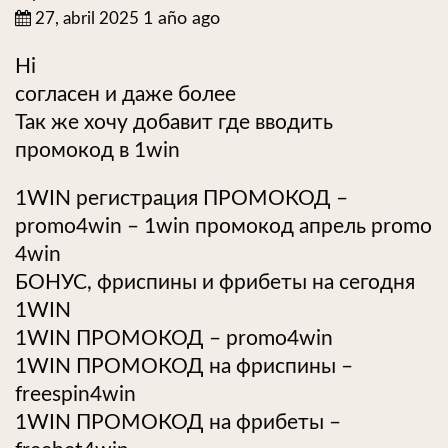
27, abril 2025
1 año ago
Hi
согласен и даже более
Так же хочу добавит где вводить
промокод в 1win
1WIN регистрация ПРОМОКОД –
promo4win – 1win промокод апрель promo
4win
БОНУС, фриспины и фрибеты на сегодня
1WIN
1WIN ПРОМОКОД – promo4win
1WIN ПРОМОКОД на фриспины –
freespin4win
1WIN ПРОМОКОД на фрибеты –