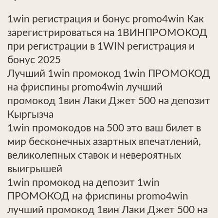
1win регистрация и бонус promo4win Как
зарегистрироваться на 1ВИНПРОМОКОД
при регистрации в 1WIN регистрация и
бонус 2025
Лучший 1win промокод 1win ПРОМОКОД
на фриспины promo4win лучший
промокод 1вин Лаки Джет 500 на депозит
Кыргызча
1win промокодов на 500 это ваш билет в
мир бесконечных азартных впечатлений,
великолепных ставок и невероятных
выигрышей
1win промокод на депозит 1win
ПРОМОКОД на фриспины promo4win
лучший промокод 1вин Лаки Джет 500 на