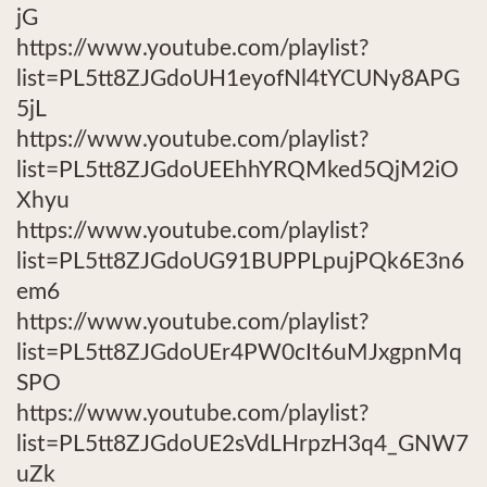
jG
https://www.youtube.com/playlist?
list=PL5tt8ZJGdoUH1eyofNl4tYCUNy8APG
5jL
https://www.youtube.com/playlist?
list=PL5tt8ZJGdoUEEhhYRQMked5QjM2iO
Xhyu
https://www.youtube.com/playlist?
list=PL5tt8ZJGdoUG91BUPPLpujPQk6E3n6
em6
https://www.youtube.com/playlist?
list=PL5tt8ZJGdoUEr4PW0cIt6uMJxgpnMq
SPO
https://www.youtube.com/playlist?
list=PL5tt8ZJGdoUE2sVdLHrpzH3q4_GNW7
uZk