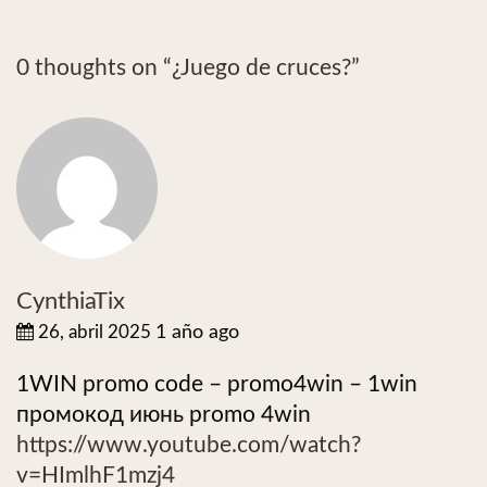
0 thoughts on “
¿Juego de cruces?
”
CynthiaTix
26, abril 2025
1 año ago
1WIN promo code – promo4win – 1win
промокод июнь promo 4win
https://www.youtube.com/watch?
v=HImlhF1mzj4