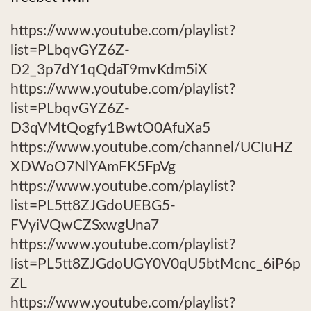
https://www.youtube.com/playlist?
list=PLbqvGYZ6Z-
D2_3p7dY1qQdaT9mvKdm5iX
https://www.youtube.com/playlist?
list=PLbqvGYZ6Z-
D3qVMtQogfy1BwtO0AfuXa5
https://www.youtube.com/channel/UCIuHZ
XDWoO7NlYAmFK5FpVg
https://www.youtube.com/playlist?
list=PL5tt8ZJGdoUEBG5-
FVyiVQwCZSxwgUna7
https://www.youtube.com/playlist?
list=PL5tt8ZJGdoUGY0V0qU5btMcnc_6iP6p
ZL
https://www.youtube.com/playlist?