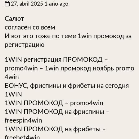
27, abril 2025
1 año ago
Салют
согласен со всем
И вот это тоже по теме 1win промокод за
регистрацию
1WIN регистрация ПРОМОКОД –
promo4win – 1win промокод ноябрь promo
4win
БОНУС, фриспины и фрибеты на сегодня
1WIN
1WIN ПРОМОКОД – promo4win
1WIN ПРОМОКОД на фриспины –
freespin4win
1WIN ПРОМОКОД на фрибеты –
freebet4win