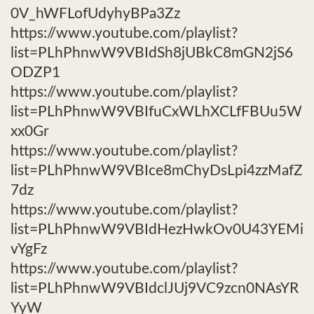
0V_hWFLofUdyhyBPa3Zz
https://www.youtube.com/playlist?
list=PLhPhnwW9VBIdSh8jUBkC8mGN2jS6
ODZP1
https://www.youtube.com/playlist?
list=PLhPhnwW9VBIfuCxWLhXCLfFBUu5W
xx0Gr
https://www.youtube.com/playlist?
list=PLhPhnwW9VBIce8mChyDsLpi4zzMafZ
7dz
https://www.youtube.com/playlist?
list=PLhPhnwW9VBIdHezHwkOv0U43YEMi
vYgFz
https://www.youtube.com/playlist?
list=PLhPhnwW9VBIdclJUj9VC9zcn0NAsYR
YyW