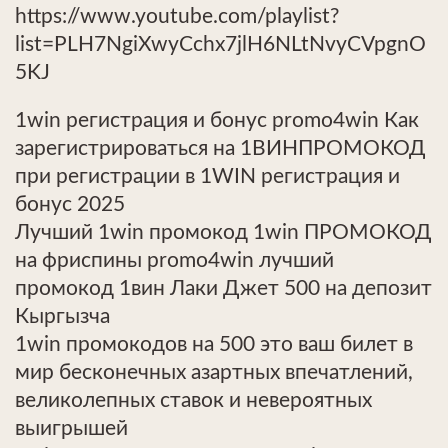
https://www.youtube.com/playlist?
list=PLH7NgiXwyCchx7jlH6NLtNvyCVpgnO
5KJ
1win регистрация и бонус promo4win Как
зарегистрироваться на 1ВИНПРОМОКОД
при регистрации в 1WIN регистрация и
бонус 2025
Лучший 1win промокод 1win ПРОМОКОД
на фриспины promo4win лучший
промокод 1вин Лаки Джет 500 на депозит
Кыргызча
1win промокодов на 500 это ваш билет в
мир бесконечных азартных впечатлений,
великолепных ставок и невероятных
выигрышей