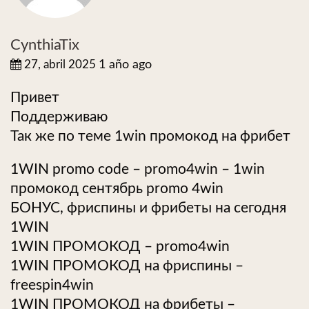
CynthiaTix
27, abril 2025
1 año ago
Привет
Поддерживаю
Так же по теме 1win промокод на фрибет
1WIN promo code – promo4win – 1win
промокод сентябрь promo 4win
БОНУС, фриспины и фрибеты на сегодня
1WIN
1WIN ПРОМОКОД – promo4win
1WIN ПРОМОКОД на фриспины –
freespin4win
1WIN ПРОМОКОД на фрибеты –