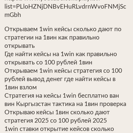
list=PLloHZNjDNBvEHuRLvdrnWvoFNMjSc
mGbh
Открываем 1win кейсы сколько дают по
стратегии на 1вин как правильно
открывать
Где найти кейсы на 1win как правильно
открывать со 100 рублей 1вин
Открываем 1win кейсы стратегия со 100
рублей вывод денег где найти кейсы в
1вин взлом
Стратегия на кейсы 1win бесплатно ван
вин Кыргызстан тактика на 1вин проверка
Открываю кейсы 1вин сколько дают
стратегия 2025 со 100 рублей 2025
1win ставки открытие кейсов сколько