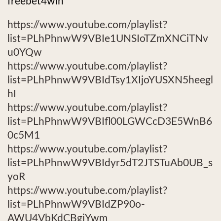
freebet4win
https://www.youtube.com/playlist?
list=PLhPhnwW9VBIe1UNSIoTZmXNCiTNv
u0YQw
https://www.youtube.com/playlist?
list=PLhPhnwW9VBIdTsy1XIjoYUSXN5heegl
hI
https://www.youtube.com/playlist?
list=PLhPhnwW9VBIfl00LGWCcD3E5WnB6
0c5M1
https://www.youtube.com/playlist?
list=PLhPhnwW9VBIdyr5dT2JTSTuAb0UB_s
yoR
https://www.youtube.com/playlist?
list=PLhPhnwW9VBIdZP90o-
AWU4VbKdCBgjYwm