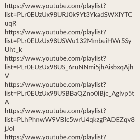
https://www.youtube.com/playlist?
list=PLr0EUzUx98URJ0k9Yt3YkadSWXlYTC
uqR
https://www.youtube.com/playlist?
list=PLr0EUzUx98USWu132MmbeiHWr5Sy
Uht_k
https://www.youtube.com/playlist?
list=PLr0EUzUx98US_6ruNNmi5jhAisbxqAjh
V
https://www.youtube.com/playlist?
list=PLr0EUzUx98USBBaQZno0lBjc_Aglvp5t
A
https://www.youtube.com/playlist?
list=PLhPhnwW9VBIc5wrU4qkzgPADEZqv8
jJol
https://www.youtube.com/playlist?