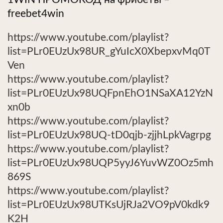
freebet4win
https://www.youtube.com/playlist?
list=PLr0EUzUx98UR_gYuIcX0XbepxvMq0T
Ven
https://www.youtube.com/playlist?
list=PLr0EUzUx98UQFpnEhO1NSaXA12YzN
xn0b
https://www.youtube.com/playlist?
list=PLr0EUzUx98UQ-tD0qjb-zjjhLpkVagrpg
https://www.youtube.com/playlist?
list=PLr0EUzUx98UQP5yyJ6YuvWZ0Oz5mh
869S
https://www.youtube.com/playlist?
list=PLr0EUzUx98UTKsUjRJa2VO9pV0kdk9
K2H