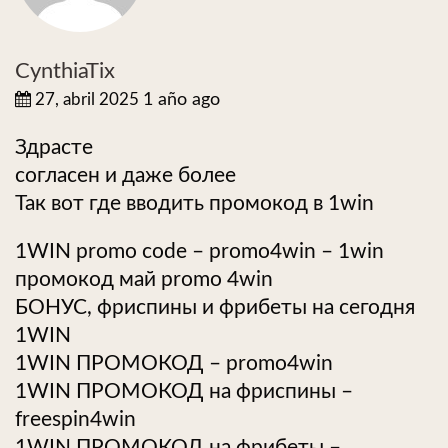
CynthiaTix
27, abril 2025
1 año ago
Здрасте
согласен и даже более
Так вот где вводить промокод в 1win
1WIN promo code – promo4win – 1win
промокод май promo 4win
БОНУС, фриспины и фрибеты на сегодня
1WIN
1WIN ПРОМОКОД – promo4win
1WIN ПРОМОКОД на фриспины –
freespin4win
1WIN ПРОМОКОД на фрибеты –