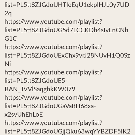
list=PL5tt8ZJGdoUHTIeEqU1ekplHJL0y7UD
2q
https://www.youtube.com/playlist?
list=PL5tt8ZJGdoUG5d7LCCKDh4sIvLnCNh
G1C
https://www.youtube.com/playlist?
list=PL5tt8ZJGdoUExChx9vrJ28NUvH1Q0Sz
Ni
https://www.youtube.com/playlist?
list=PL5tt8ZJGdoUE5-
BAN_JVVlSaqghkKW079
https://www.youtube.com/playlist?
list=PL5tt8ZJGdoUGaVaRH68xa-
x2svUhEhLoE
https://www.youtube.com/playlist?
list=PL5tt8ZJGdoUGjjQku63wqYYBZDF5IK2