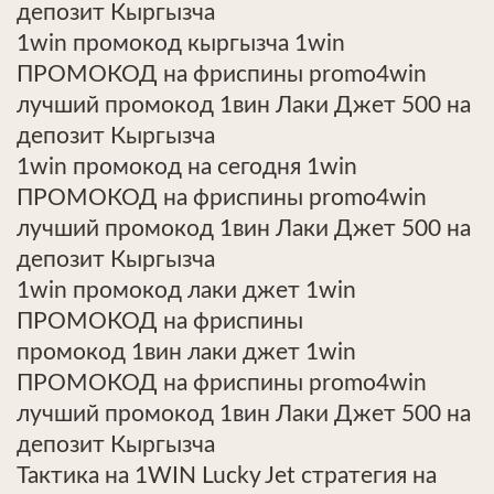
депозит Кыргызча
1win промокод кыргызча 1win
ПРОМОКОД на фриспины promo4win
лучший промокод 1вин Лаки Джет 500 на
депозит Кыргызча
1win промокод на сегодня 1win
ПРОМОКОД на фриспины promo4win
лучший промокод 1вин Лаки Джет 500 на
депозит Кыргызча
1win промокод лаки джет 1win
ПРОМОКОД на фриспины
промокод 1вин лаки джет 1win
ПРОМОКОД на фриспины promo4win
лучший промокод 1вин Лаки Джет 500 на
депозит Кыргызча
Тактика на 1WIN Lucky Jet стратегия на