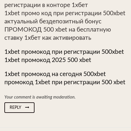
регистрации в конторе 1хбет
1xbet промо код при регистрации 500xbet
актуальный бездепозитный бонус
ПРОМОКОД 500 xbet на бесплатную
ставку 1хбет как активировать
1xbet промокод при регистрации 500xbet
1xbet промокод 2025 500 xbet
1xbet промокод на сегодня 500xbet
промокод 1xbet при регистрации 500 xbet
Your comment is awaiting moderation.
REPLY