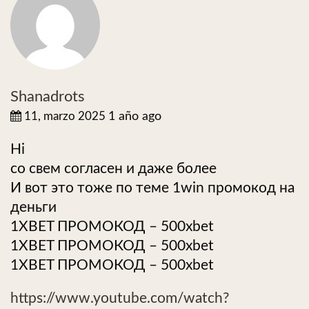
Shanadrots
11, marzo 2025
1 año ago
Hi
со свем согласен и даже более
И вот это тоже по теме 1win промокод на
деньги
1XBET ПРОМОКОД – 500xbet
1XBET ПРОМОКОД – 500xbet
1XBET ПРОМОКОД – 500xbet
https://www.youtube.com/watch?