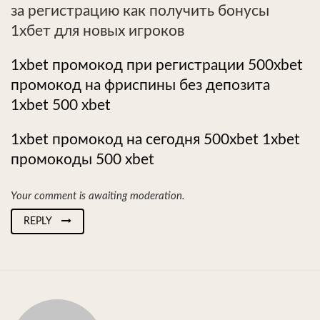
за регистрацию как получить бонусы
1хбет для новых игроков
1xbet промокод при регистрации 500xbet
промокод на фриспины без депозита
1xbet 500 xbet
1xbet промокод на сегодня 500xbet 1xbet
промокоды 500 xbet
Your comment is awaiting moderation.
REPLY