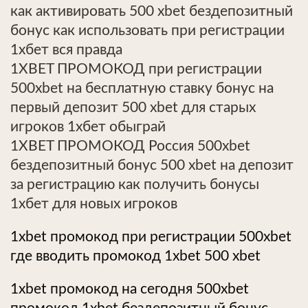
как активировать 500 xbet бездепозитный
бонус как использовать при регистрации
1хбет вся правда
1XBET ПРОМОКОД при регистрации
500xbet на бесплатную ставку бонус на
первый депозит 500 xbet для старых
игроков 1хбет обыграй
1XBET ПРОМОКОД Россия 500xbet
бездепозитный бонус 500 xbet на депозит
за регистрацию как получить бонусы
1хбет для новых игроков
1xbet промокод при регистрации 500xbet
где вводить промокод 1xbet 500 xbet
1xbet промокод на сегодня 500xbet