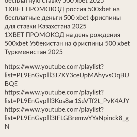
бесплатную ставку 500 xbet 2025
1XBET ПРОМОКОД россия 500xbet на
бесплатные деньги 500 xbet фриспины
для ставки Казахстана 2025
1XBET ПРОМОКОД на день рождения
500xbet Узбекистан на фриспины 500 xbet
Туркменистан 2025
https://www.youtube.com/playlist?
list=PL9EnGvplll3J7XY3ceUpMAhyvsOqBU
BQE
https://www.youtube.com/playlist?
list=PL9EnGvplll3Kos8ar1SeVTf2t_PvK4AJY
https://www.youtube.com/playlist?
list=PL9EnGvplll3IFLGBremwYYaNpinck8_g
N