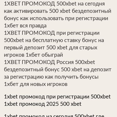
1XBET ПРОМОКОД 500xbet на сегодня
как активировать 500 xbet бездепозитный
бонус как использовать при регистрации
1хбет вся правда
1XBET ПРОМОКОД при регистрации
500xbet на бесплатную ставку бонус на
первый депозит 500 xbet для старых
игроков 1хбет обыграй
1XBET ПРОМОКОД Россия 500xbet
бездепозитный бонус 500 xbet на депозит
за регистрацию как получить бонусы
1хбет для новых игроков
1xbet промокод при регистрации 500xbet
1xbet промокод 2025 500 xbet
1xbet промокод на сегодня 500xbet где