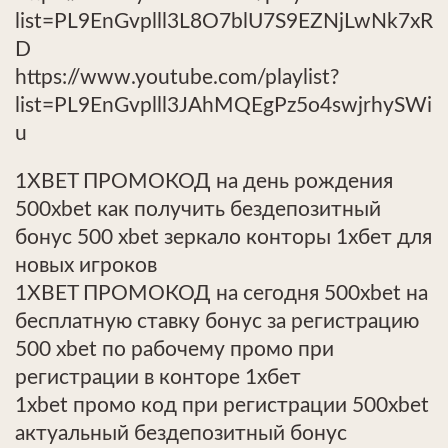
list=PL9EnGvplll3L8O7blU7S9EZNjLwNk7xR
D
https://www.youtube.com/playlist?
list=PL9EnGvplll3JAhMQEgPz5o4swjrhySWi
u
1XBET ПРОМОКОД на день рождения
500xbet как получить бездепозитный
бонус 500 xbet зеркало конторы 1хбет для
новых игроков
1XBET ПРОМОКОД на сегодня 500xbet на
бесплатную ставку бонус за регистрацию
500 xbet по рабочему промо при
регистрации в конторе 1хбет
1xbet промо код при регистрации 500xbet
актуальный бездепозитный бонус