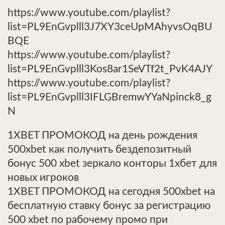
https://www.youtube.com/playlist?
list=PL9EnGvplll3J7XY3ceUpMAhyvsOqBU
BQE
https://www.youtube.com/playlist?
list=PL9EnGvplll3Kos8ar1SeVTf2t_PvK4AJY
https://www.youtube.com/playlist?
list=PL9EnGvplll3IFLGBremwYYaNpinck8_g
N
1XBET ПРОМОКОД на день рождения
500xbet как получить бездепозитный
бонус 500 xbet зеркало конторы 1хбет для
новых игроков
1XBET ПРОМОКОД на сегодня 500xbet на
бесплатную ставку бонус за регистрацию
500 xbet по рабочему промо при