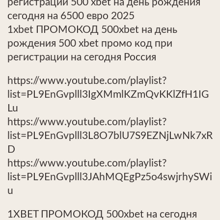
регистрации 500 xbet на день рождения
сегодня на 6500 евро 2025
1xbet ПРОМОКОД 500xbet на день
рождения 500 xbet промо код при
регистрации на сегодня Россия
https://www.youtube.com/playlist?
list=PL9EnGvplll3IgXMmlKZmQvKKlZfH1IG
Lu
https://www.youtube.com/playlist?
list=PL9EnGvplll3L8O7blU7S9EZNjLwNk7xR
D
https://www.youtube.com/playlist?
list=PL9EnGvplll3JAhMQEgPz5o4swjrhySWi
u
1XBET ПРОМОКОД 500xbet на сегодня