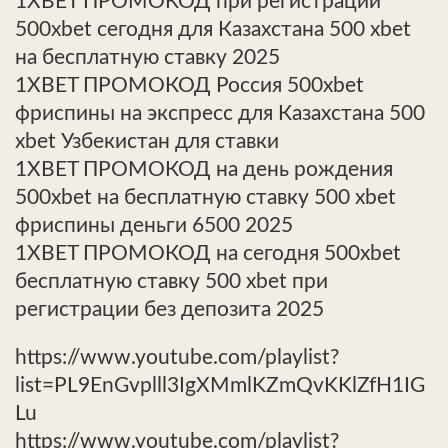
1XBET ПРОМОКОД при регистрации
500xbet сегодня для Казахстана 500 xbet
на бесплатную ставку 2025
1XBET ПРОМОКОД Россия 500xbet
фриспины на экспресс для Казахстана 500
xbet Узбекистан для ставки
1XBET ПРОМОКОД на день рождения
500xbet на бесплатную ставку 500 xbet
фриспины деньги 6500 2025
1XBET ПРОМОКОД на сегодня 500xbet
бесплатную ставку 500 xbet при
регистрации без депозита 2025
https://www.youtube.com/playlist?
list=PL9EnGvplll3IgXMmlKZmQvKKlZfH1IG
Lu
https://www.youtube.com/playlist?