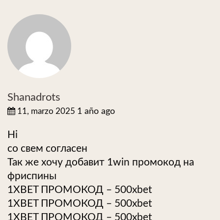
Shanadrots
11, marzo 2025
1 año ago
Hi
со свем согласен
Так же хочу добавит 1win промокод на
фриспины
1XBET ПРОМОКОД – 500xbet
1XBET ПРОМОКОД – 500xbet
1XBET ПРОМОКОД – 500xbet