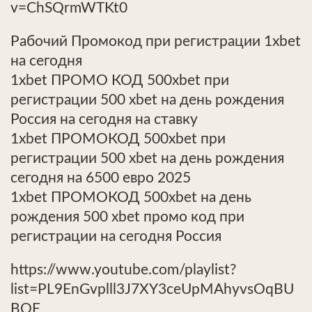
v=ChSQrmWTKt0
Рабочий Промокод при регистрации 1xbet
на сегодня
1xbet ПРОМО КОД 500xbet при
регистрации 500 xbet на день рождения
Россия на сегодня на ставку
1xbet ПРОМОКОД 500xbet при
регистрации 500 xbet на день рождения
сегодня на 6500 евро 2025
1xbet ПРОМОКОД 500xbet на день
рождения 500 xbet промо код при
регистрации на сегодня Россия
https://www.youtube.com/playlist?
list=PL9EnGvplll3J7XY3ceUpMAhyvsOqBU
BQE