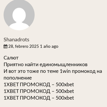
Shanadrots
28, febrero 2025
1 año ago
Салют
Приятно найти единомыщленников
И вот это тоже по теме 1win промокод на
пополнение
1XBET ПРОМОКОД – 500xbet
1XBET ПРОМОКОД – 500xbet
1XBET ПРОМОКОД – 500xbet