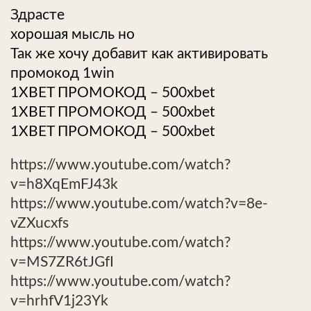
Здрасте
хорошая мысль но
Так же хочу добавит как активировать
промокод 1win
1XBET ПРОМОКОД – 500xbet
1XBET ПРОМОКОД – 500xbet
1XBET ПРОМОКОД – 500xbet
https://www.youtube.com/watch?
v=h8XqEmFJ43k
https://www.youtube.com/watch?v=8e-
vZXucxfs
https://www.youtube.com/watch?
v=MS7ZR6tJGfI
https://www.youtube.com/watch?
v=hrhfV1j23Yk