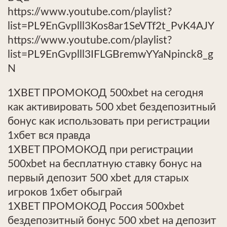
https://www.youtube.com/playlist?
list=PL9EnGvplll3Kos8ar1SeVTf2t_PvK4AJY
https://www.youtube.com/playlist?
list=PL9EnGvplll3IFLGBremwYYaNpinck8_g
N
1XBET ПРОМОКОД 500xbet на сегодня
как активировать 500 xbet бездепозитный
бонус как использовать при регистрации
1хбет вся правда
1XBET ПРОМОКОД при регистрации
500xbet на бесплатную ставку бонус на
первый депозит 500 xbet для старых
игроков 1хбет обыграй
1XBET ПРОМОКОД Россия 500xbet
бездепозитный бонус 500 xbet на депозит