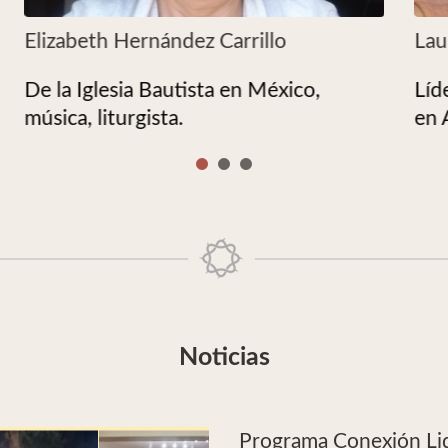
Laura D’Angiola
H
Líder liturgista de la Iglesia Metodista
E
en Argentina.
o
Noticias
Programa Conexión Li