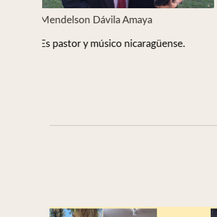
Elizabeth Hernández Carrillo
e.
De la Iglesia Bautista en México,
música, liturgista.