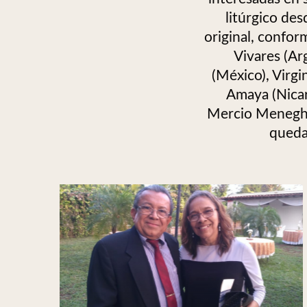
litúrgico de
original, confor
Vivares (Ar
(México), Virgi
Amaya (Nicar
Mercio Meneghett
queda