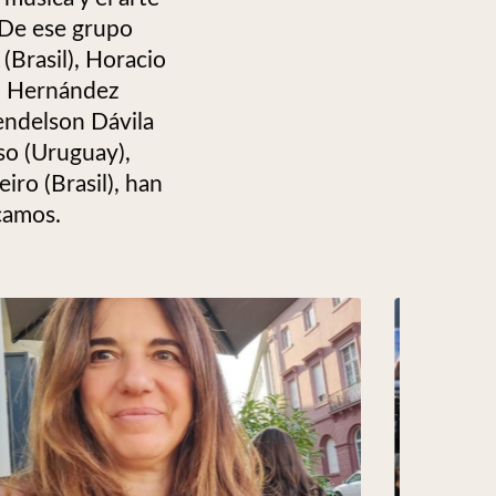
 De ese grupo
(Brasil), Horacio
th Hernández
Mendelson Dávila
so (Uruguay),
iro (Brasil), han
camos.