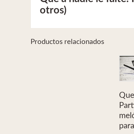
otros)
Productos relacionados
Que 
Part
meló
para