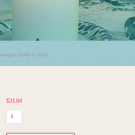
arreglos (piano u otros)
$
31.84
Que
a
nadie