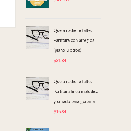
$
160.00
Que a nadie le falte:
Partitura con arreglos
(piano u otros)
$
31.84
Que a nadie le falte:
Partitura línea melódica
y cifrado para guitarra
$
15.84