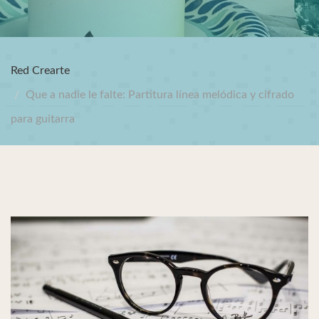
Red Crearte
Que a nadie le falte: Partitura línea melódica y cifrado
para guitarra