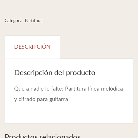
melódica
y
Categoría:
Partituras
cifrado
para
guitarra
DESCRIPCIÓN
cantidad
Descripción del producto
Que a nadie le falte: Partitura línea melódica
y cifrado para guitarra
Productos relacionados