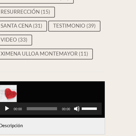
RESURRECCIÓN
(15)
SANTA CENA
(31)
TESTIMONIO
(39)
VIDEO
(33)
XIMENA ULLOA MONTEMAYOR
(11)
Reproductor
de
Utiliza
00:00
00:00
audio
las
Descripción
teclas