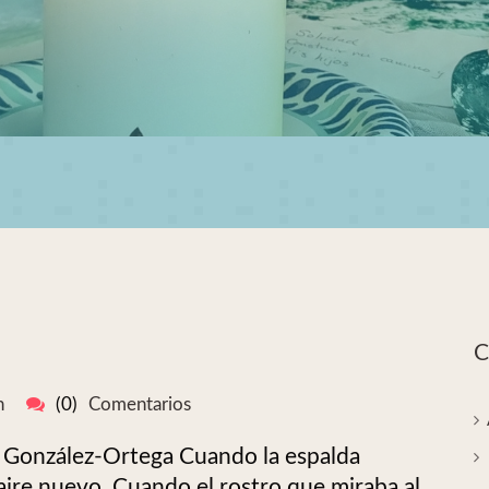
C
n
(0)
Comentarios
n González-Ortega Cuando la espalda
n aire nuevo. Cuando el rostro que miraba al